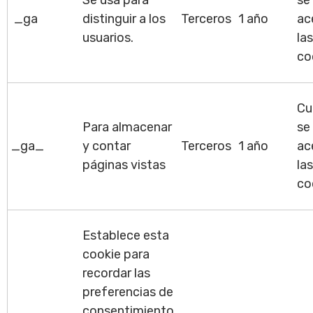
Se usa para
se
_ga
distinguir a los
Terceros
1 año
ac
usuarios.
las
co
Cu
Para almacenar
se
_ga_
y contar
Terceros
1 año
ac
páginas vistas
las
co
Establece esta
cookie para
recordar las
preferencias de
consentimiento